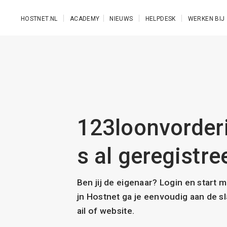
Ga naar de hoofdinhoud
HOSTNET.NL
ACADEMY
NIEUWS
HELPDESK
WERKEN BIJ
123loonvorderi
s al geregistre
Ben jij de eigenaar? Login en start 
jn Hostnet ga je eenvoudig aan de 
ail of website.